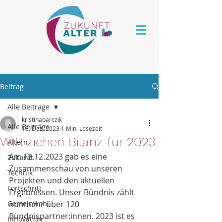
Beitrag
Alle Beiträge
kristinabarczik
Alle Beiträge
18. Dez. 2023
1 Min. Lesezeit
WIR ziehen Bilanz für 2023
Altern
Am 12.12.2023 gab es eine 
Zukunft
Zusammenschau von unseren 
Technik
Projekten und den aktuellen 
Fortschritt
Ergebnissen. Unser Bündnis zählt 
Gemeinwohl
nunmehr über 120 
Bündnispartner:innen. 2023 ist es 
Innovation