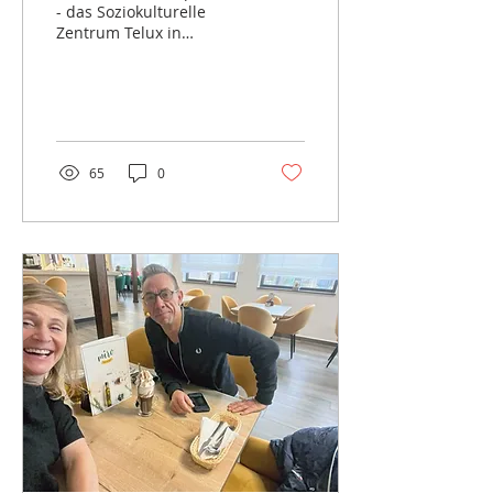
- das Soziokulturelle
Zentrum Telux in
Weißwasser zum
erfolgreichen Pitch des
Projektes "Telou -...
65
0