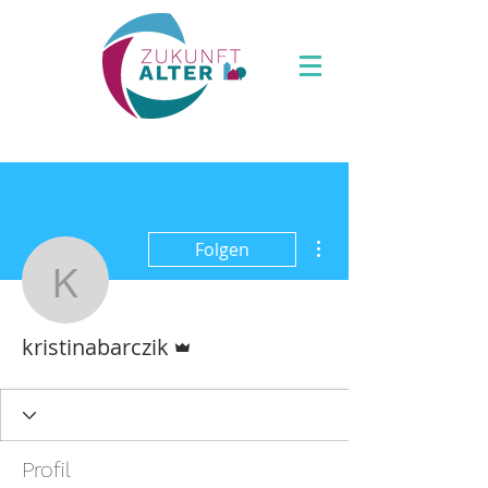
Weitere Optionen
Folgen
kristinabarczik
Administrator
kristinabarczik
Profil