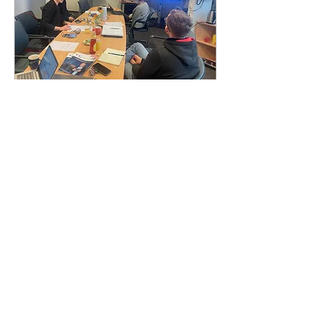
18. Dez. 2023
∙
1
Min.
WIR ziehen Bilanz für 2023
Am 12.12.2023 gab es
eine Zusammenschau
von unseren Projekten
und den aktuellen
Ergebnissen. Unser
Bündnis zählt nunmehr
über 120...
60
0