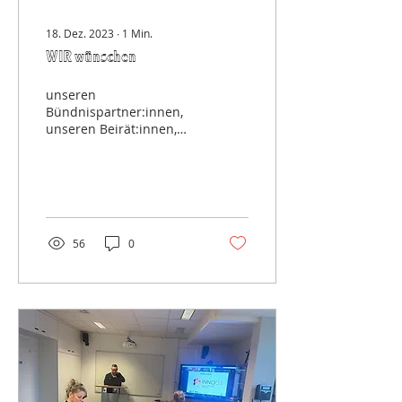
18. Dez. 2023
∙
1
Min.
WIR wünschen
unseren
Bündnispartner:innen,
unseren Beirät:innen,
unseren
Bearbeiter:innen vom
Projektträger Jülich,
unseren Partner:innen,
unseren...
56
0