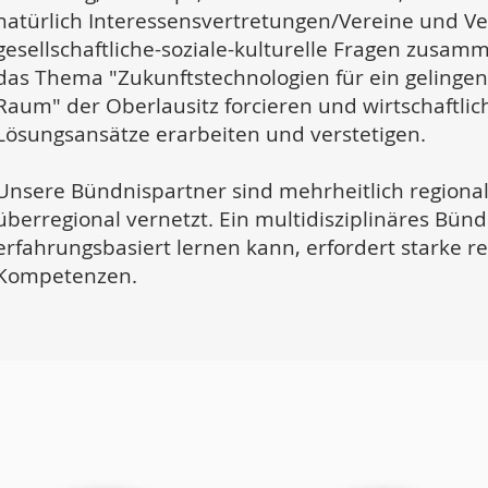
natürlich Interessensvertretungen/Vereine und 
gesellschaftliche-soziale-kulturelle Fragen zusa
das Thema "Zukunftstechnologien für ein gelingend
Raum" der Oberlausitz forcieren und wirtschaftli
Lösungsansätze erarbeiten und verstetigen.
Unsere Bündnispartner sind mehrheitlich regional
überregional vernetzt. Ein multidisziplinäres Bünd
erfahrungsbasiert lernen kann, erfordert starke r
Kompetenzen.