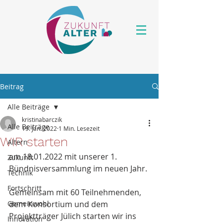
Beitrag
Alle Beiträge
kristinabarczik
Alle Beiträge
19. Jan. 2022
1 Min. Lesezeit
WIR starten
Altern
am 18.01.2022 mit unserer 1. 
Zukunft
Bündnisversammlung im neuen Jahr. 
Technik
Fortschritt
Gemeinsam mit 60 Teilnehmenden, 
Gemeinwohl
dem Konsortium und dem 
Projektträger Jülich starten wir ins 
Innovation