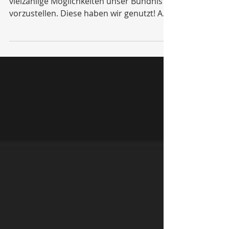
Im Oktober und November gab es
vielzählige Möglichkeiten unser Bündnis
vorzustellen. Diese haben wir genutzt! Am
07.10.2021 stellte Frau...