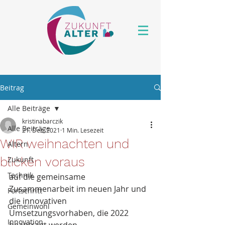
Beitrag
Alle Beiträge
kristinabarczik
Alle Beiträge
21. Dez. 2021
1 Min. Lesezeit
WIR weihnachten und
Altern
blicken voraus
Zukunft
Technik
auf die gemeinsame 
Zusammenarbeit im neuen Jahr und 
Fortschritt
die innovativen 
Gemeinwohl
Umsetzungsvorhaben, die 2022 
Innovation