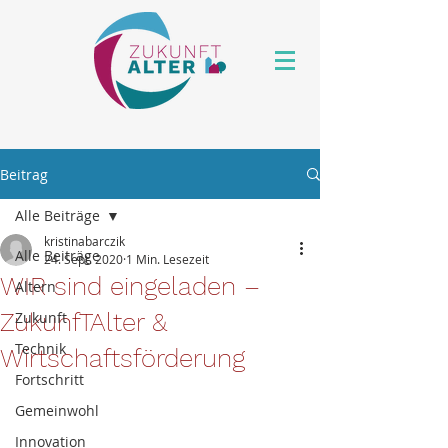
Beitrag
Alle Beiträge
kristinabarczik
Alle Beiträge
24. Sept. 2020
1 Min. Lesezeit
WIR sind eingeladen –
Altern
ZukunfTAlter &
Zukunft
Technik
Wirtschaftsförderung
Fortschritt
Gemeinwohl
Innovation