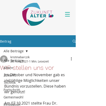
Beitrag
Alle Beiträge
kristinabarczik
Alle Beiträge
26. Nov. 2021
1 Min. Lesezeit
WIR stellen uns vor
Altern
Im Oktober und November gab es 
Zukunft
vielzählige Möglichkeiten unser 
Technik
Bündnis vorzustellen. Diese haben 
Fortschritt
wir genutzt! 
Gemeinwohl
Am 07.10.2021 stellte Frau Dr. 
Innovation