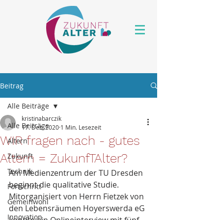
Beitrag
Alle Beiträge
kristinabarczik
Alle Beiträge
17. Dez. 2020
1 Min. Lesezeit
WIR fragen nach - gutes
Altern
Altern = ZukunfTAlter?
Zukunft
Technik
Am Medienzentrum der TU Dresden 
beginnt die qualitative Studie. 
Fortschritt
Mitorganisiert von Herrn Fietzek von 
Gemeinwohl
den Lebensräumen Hoyerswerda eG 
Innovation