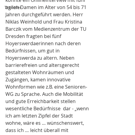
konnte ein Onlineinterview mit fünf 
agilen Damen im Alter von 54 bis 71 
Transfer
Jahren durchgeführt werden. Herr 
Niklas Weinhold und Frau Kristina 
Barczik vom Medienzentrum der TU 
Dresden fragten bei fünf 
Hoyerswerdaerinnen nach deren 
Bedürfnissen, um gut in 
Hoyerswerda zu altern. Neben 
barrierefreien und altersgerecht 
gestalteten Wohnräumen und 
Zugängen, kamen innovative 
Wohnformen wie z.B. eine Senioren-
WG zu Sprache. Auch die Mobilität 
und gute Erreichbarkeit stellen 
wesentliche Bedürfnisse  dar - „wenn 
ich am letzten Zipfel der Stadt 
wohne, wäre es … wünschenswert, 
dass ich … leicht überall mit 